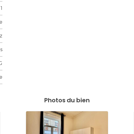
1
se
z
s
G
le
Photos du bien