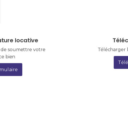
ture locative
Télé
n de soumettre votre
Télécharger l
ce bien
Tél
rmulaire