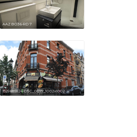
AAZ BO36-RD 7
1529685924-DSC_0077_1002x1002