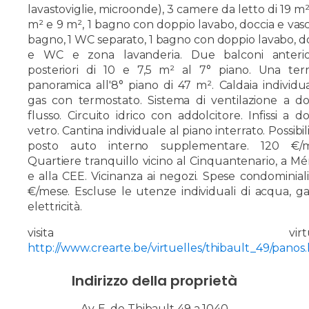
lavastoviglie, microonde), 3 camere da letto di 19 m²,
m² e 9 m², 1 bagno con doppio lavabo, doccia e vas
bagno, 1 WC separato, 1 bagno con doppio lavabo, d
e WC e zona lavanderia. Due balconi anterio
posteriori di 10 e 7,5 m² al 7° piano. Una ter
panoramica all'8° piano di 47 m². Caldaia individu
gas con termostato. Sistema di ventilazione a d
flusso. Circuito idrico con addolcitore. Infissi a d
vetro. Cantina individuale al piano interrato. Possibili
posto auto interno supplementare. 120 €/m
Quartiere tranquillo vicino al Cinquantenario, a M
e alla CEE. Vicinanza ai negozi. Spese condominiali
€/mese. Escluse le utenze individuali di acqua, g
elettricità.
visita virtual
http://www.crearte.be/virtuelles/thibault_49/panos
Indirizzo della proprietà
Av. E. de Thibault 49 a 1040